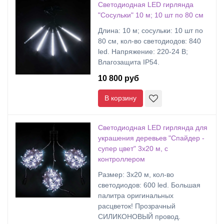
Светодиодная LED гирлянда
"Сосульки" 10 м; 10 шт по 80 см
Длина: 10 м; сосульки: 10 шт по
80 см, кол-во светодиодов: 840
led. Напряжение: 220-24 В;
Влагозащита IP54.
10 800 руб
В корзину
Светодиодная LED гирлянда для
украшения деревьев "Спайдер -
супер цвет" 3х20 м, с
контроллером
Размер: 3х20 м, кол-во
светодиодов: 600 led. Большая
палитра оригинальных
расцветок! Прозрачный
СИЛИКОНОВЫЙ провод.