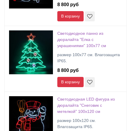
8 800 руб
В корзину
Светодиодное панно из
дюралайта "Елка с
украшениями" 100х77 см
размер 100х77 см. Влагозащита
IP65.
8 800 руб
В корзину
Светодиодная LED фигура из
дюралайта "Снеговик с
метелкой" 100х120 см
размер 100х120 см.
Влагозащита IP65.