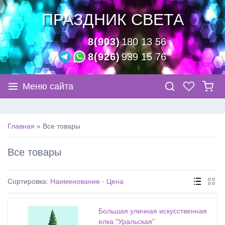
ПРАЗДНИК СВЕТА
8(903)
180 13 56
8(926)
939 15 76
Меню сайта
Главная
»
Все товары
Все товары
Сортировка:
Наименование
·
Цена
Большая уличная искусственная
елка "Уральская"