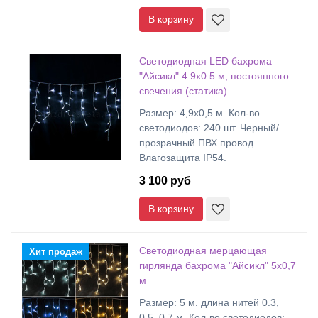
В корзину
Светодиодная LED бахрома
"Айсикл" 4.9х0.5 м, постоянного
свечения (статика)
Размер: 4,9х0,5 м. Кол-во
светодиодов: 240 шт. Черный/
прозрачный ПВХ провод.
Влагозащита IP54.
3 100 руб
В корзину
Светодиодная мерцающая
Хит продаж
гирлянда бахрома "Айсикл" 5х0,7
м
Размер: 5 м. длина нитей 0.3,
0.5, 0.7 м. Кол-во светодиодов: