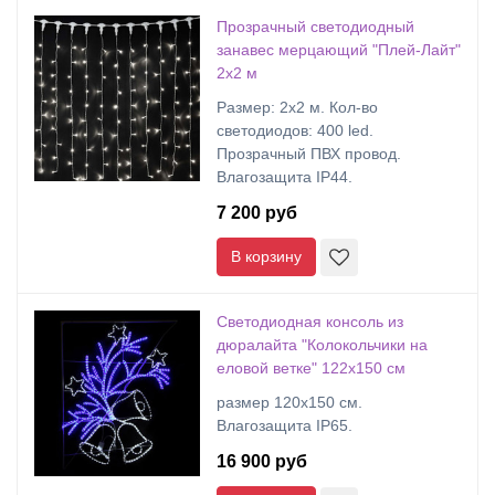
Прозрачный светодиодный
занавес мерцающий "Плей-Лайт"
2х2 м
Размер: 2х2 м. Кол-во
светодиодов: 400 led.
Прозрачный ПВХ провод.
Влагозащита IP44.
7 200 руб
В корзину
Светодиодная консоль из
дюралайта "Колокольчики на
еловой ветке" 122х150 см
размер 120x150 см.
Влагозащита IP65.
16 900 руб