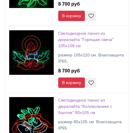
8 700 руб
В корзину
Светодиодное панно из
дюралайта "Горящая свеча"
105х108 см
размер 105х110 см. Влагозащита
IP65.
8 700 руб
В корзину
Светодиодное панно из
дюралайта "Колокольчики с
бантом" 80х105 см
размер 80х105 см. Влагозащита
IP65.