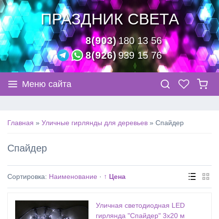
ПРАЗДНИК СВЕТА
8(903)
180 13 56
8(926)
939 15 76
Меню сайта
Главная
»
Уличные гирлянды для деревьев
»
Спайдер
Спайдер
Сортировка:
Наименование
·
↑ Цена
Уличная светодиодная LED
гирлянда "Спайдер" 3х20 м