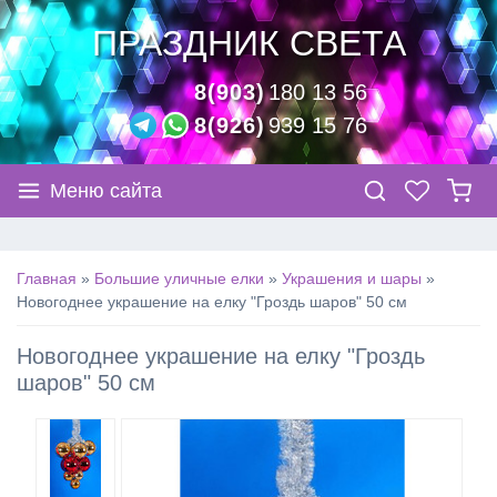
ПРАЗДНИК СВЕТА
8(903)
180 13 56
8(926)
939 15 76
Меню сайта
Главная
»
Большие уличные елки
»
Украшения и шары
»
Новогоднее украшение на елку "Гроздь шаров" 50 см
Новогоднее украшение на елку "Гроздь
шаров" 50 см