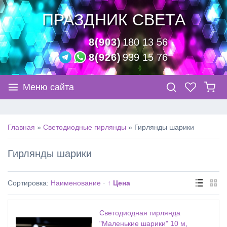
ПРАЗДНИК СВЕТА
8(903)
180 13 56
8(926)
939 15 76
Меню сайта
Главная
»
Светодиодные гирлянды
»
Гирлянды шарики
Гирлянды шарики
Сортировка:
Наименование
·
↑ Цена
Светодиодная гирлянда
"Маленькие шарики" 10 м,