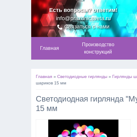
Есть вопросы? ответим!
info@prazdnicsveta.ru
Связаться с нами
Производство
Главная
конструкций
Главная
»
Светодиодные гирлянды
»
Гирлянды ш
шариков 15 мм
Светодиодная гирлянда "М
15 мм