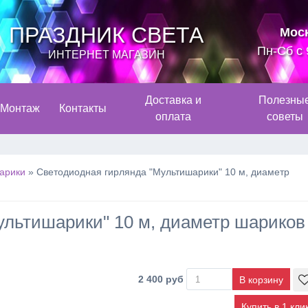
ПРАЗДНИК СВЕТА
Мос
Пн-Сб с 
ИНТЕРНЕТ МАГАЗИН
Доставка и
Полезны
Монтаж
Контакты
оплата
советы
арики
»
Светодиодная гирлянда "Мультишарики" 10 м, диаметр
ультишарики" 10 м, диаметр шариков
2 400 руб
Купить в 1 кли