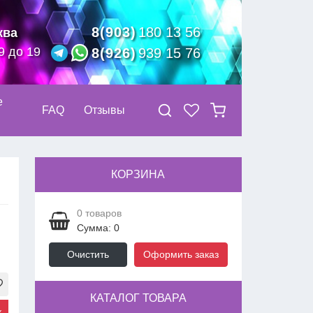
8(903)
180 13 56
ква
9 до 19
8(926)
939 15 76
е
FAQ
Отзывы
КОРЗИНА
0
товаров
Сумма: 0
Очистить
Оформить заказ
КАТАЛОГ ТОВАРА
к