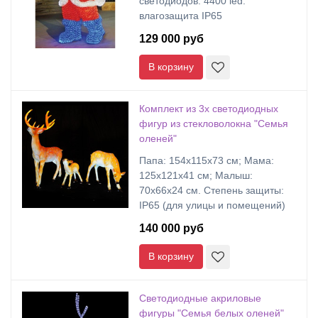
светодиодов: 4400 led.
влагозащита IP65
129 000 руб
В корзину
Комплект из 3х светодиодных
фигур из стекловолокна "Семья
оленей"
Папа: 154х115х73 см; Мама:
125х121х41 см; Малыш:
70х66х24 см. Степень защиты:
IP65 (для улицы и помещений)
140 000 руб
В корзину
Светодиодные акриловые
фигуры "Семья белых оленей"