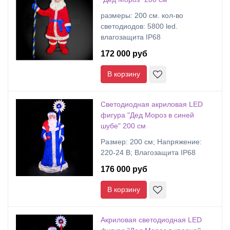
размеры: 200 cм. кол-во
светодиодов: 5800 led.
влагозащита IP68
172 000 руб
В корзину
Светодиодная акриловая LED
фигура "Дед Мороз в синей
шубе" 200 см
Размер: 200 см; Напряжение:
220-24 В; Влагозащита IP68
176 000 руб
В корзину
Акриловая светодиодная LED