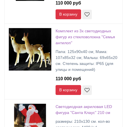
110 000 руб
В корзину
Комплект из 3х светодиодных
фигур из стекловолокна "Семья
антилоп"
Папа: 125х90х40 см; Мама:
107х85х32 см; Малыш: 69х65х20
см. Степень защиты: IP65 (для
улицы и помещений)
110 000 руб
В корзину
Светодиодная акриловая LED
фигура "Санта Клаус" 210 см
размеры: 210х130 cм. кол-во