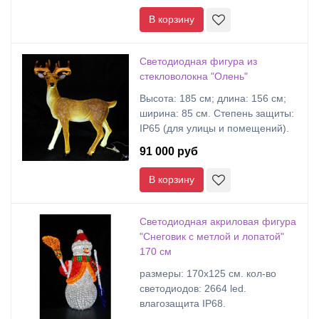
В корзину
Светодиодная фигура из
стекловолокна "Олень"
Высота: 185 см; длина: 156 см;
ширина: 85 см. Степень защиты:
IP65 (для улицы и помещений).
91 000 руб
В корзину
Светодиодная акриловая фигура
"Снеговик с метлой и лопатой"
170 см
размеры: 170х125 cм. кол-во
светодиодов: 2664 led.
влагозащита IP68.