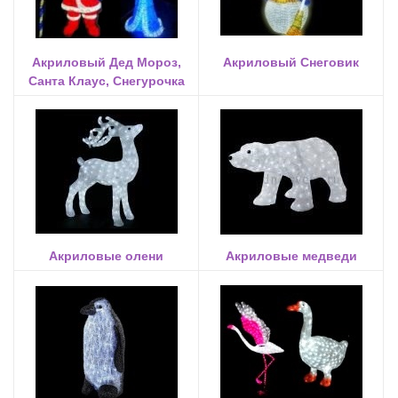
Акриловый Дед Мороз,
Акриловый Снеговик
Санта Клаус, Снегурочка
Акриловые олени
Акриловые медведи