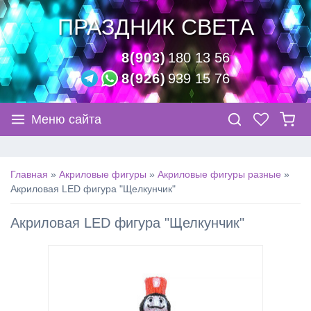
ПРАЗДНИК СВЕТА
8(903)
180 13 56
8(926)
939 15 76
Меню сайта
Главная
»
Акриловые фигуры
»
Акриловые фигуры разные
»
Акриловая LED фигура "Щелкунчик"
Акриловая LED фигура "Щелкунчик"