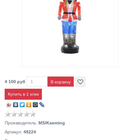
4 100 руб
Купить в 1 клик
Производитель
:
MS/Kaeming
Артикул
:
49224