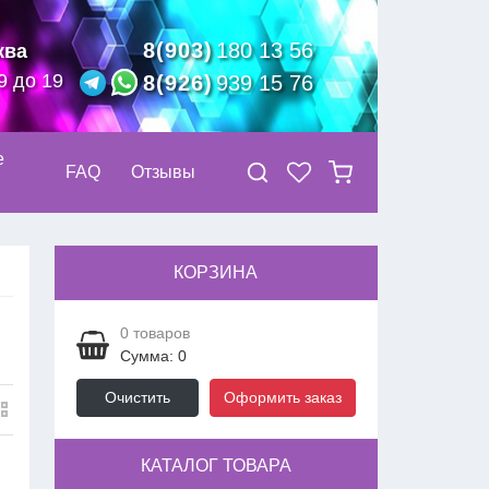
8(903)
180 13 56
ква
9 до 19
8(926)
939 15 76
е
FAQ
Отзывы
КОРЗИНА
0
товаров
Сумма: 0
Очистить
Оформить заказ
КАТАЛОГ ТОВАРА