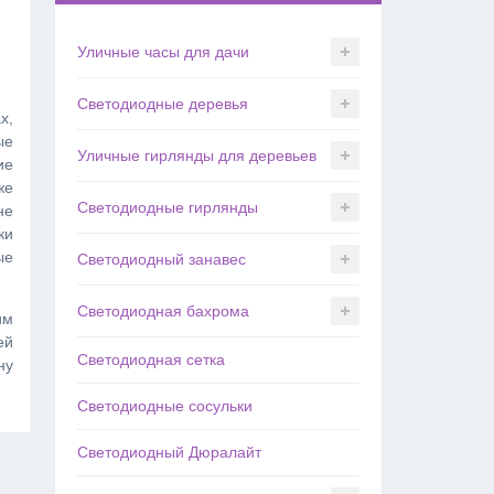
Уличные часы для дачи
Светодиодные деревья
х,
ые
Уличные гирлянды для деревьев
ие
же
Светодиодные гирлянды
не
ки
ые
Светодиодный занавес
Светодиодная бахрома
им
ей
Светодиодная сетка
ну
Светодиодные сосульки
Светодиодный Дюралайт