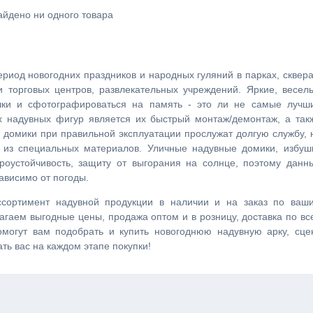
айдено ни одного товара
риод новогодних праздников и народных гуляний в парках, сквера
и торговых центров, развлекательных учреждений. Яркие, весел
ушки и сфотографироваться на память - это ли не самые лучш
 надувных фигур является их быстрый монтаж/демонтаж, а так
домики при правильной эксплуатации прослужат долгую службу, 
ны из специальных материалов. Уличные надувные домики, избуш
оустойчивость, защиту от выгорания на солнце, поэтому данн
ависимо от погоды.
ссортимент надувной продукции в наличии и на заказ по ваш
агаем выгодные цены, продажа оптом и в розницу, доставка по вс
могут вам подобрать и купить новогоднюю надувную арку, сце
ть вас на каждом этапе покупки!