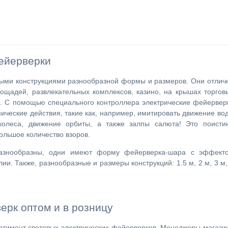
ейерверки
ыми конструкциями разнообразной формы и размеров. Они отлич
лощадей, развлекательных комплексов, казино, на крышах торгов
т.д. С помощью специального контроллера электрические фейервер
ические действия, такие как, например, имитировать движение во
 колеса, движение орбиты, а также залпы салюта! Это поисти
ольшое количество взоров.
разнообразны, одни имеют форму фейерверка-шара с эффект
ии. Также, разнообразные и размеры конструкций: 1.5 м, 2 м, 3 м,
ерк оптом и в розницу
ртимент световых электрических фейерверков. Менеджеры магази