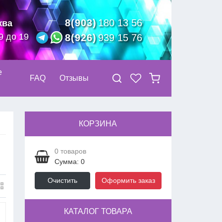
8(903)
180 13 56
ква
9 до 19
8(926)
939 15 76
е
FAQ
Отзывы
КОРЗИНА
0
товаров
Сумма: 0
Очистить
Оформить заказ
КАТАЛОГ ТОВАРА