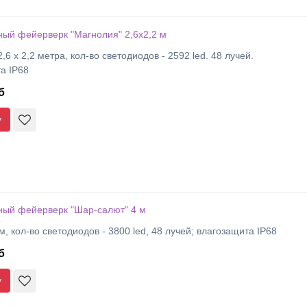
ый фейерверк "Магнолия" 2,6х2,2 м
,6 х 2,2 метра, кол-во светодиодов - 2592 led. 48 лучей.
а IP68
б
у
ный фейерверк "Шар-салют" 4 м
м, кол-во светодиодов - 3800 led, 48 лучей; влагозащита IP68
б
у