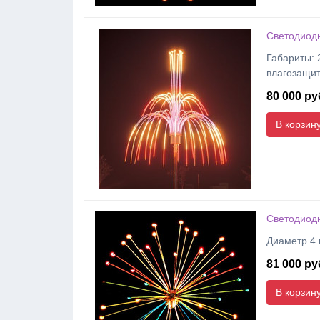
Светодиодн
Габариты: 2
влагозащит
80 000 ру
В корзин
Светодиод
Диаметр 4 
81 000 ру
В корзин