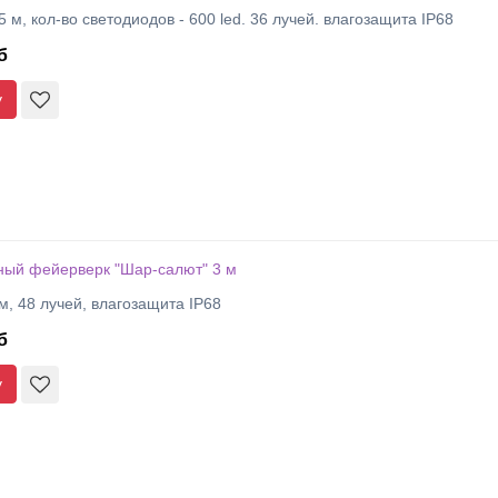
 м, кол-во светодиодов - 600 led. 36 лучей. влагозащита IP68
б
у
ный фейерверк "Шар-салют" 3 м
м, 48 лучей, влагозащита IP68
б
у