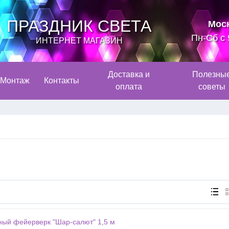
ПРАЗДНИК СВЕТА
Мос
Пн-Сб с 
ИНТЕРНЕТ МАГАЗИН
Доставка и
Полезны
Монтаж
Контакты
оплата
советы
ый фейерверк "Шар-салют" 1,5 м