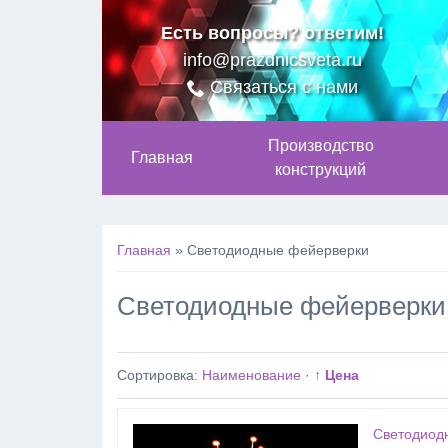
Есть вопросы? ответим!
info@prazdnicsveta.ru
Связаться с нами
Производство
Главная
конструкций
Главная
»
Светодиодные фейерверки
Светодиодные фейерверки
Сортировка:
Наименование
·
↑ Цена
Светодиодн