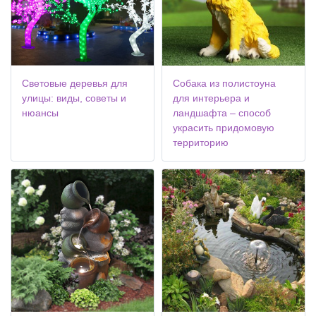
Световые деревья для
Собака из полистоуна
улицы: виды, советы и
для интерьера и
нюансы
ландшафта – способ
украсить придомовую
территорию