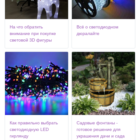
На что обратить
Всё о светодиодном
внимание при покупке
дюралайте
световой 3D фигуры
Как правильно выбрать
Садовые фонтаны -
светодиодную LED
готовое решение для
гирлянду
украшения дачи и сада