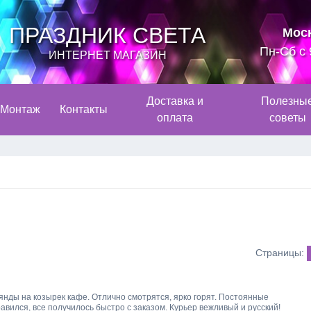
ПРАЗДНИК СВЕТА
Мос
Пн-Сб с 
ИНТЕРНЕТ МАГАЗИН
Доставка и
Полезны
Монтаж
Контакты
оплата
советы
Страницы:
янды на козырек кафе. Отлично смотрятся, ярко горят. Постоянные
вился, все получилось быстро c заказом. Курьер вежливый и русский!