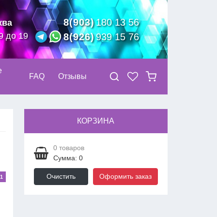
8(903)
180 13 56
ква
9 до 19
8(926)
939 15 76
е
FAQ
Отзывы
КОРЗИНА
0
товаров
Сумма: 0
Очистить
Оформить заказ
1