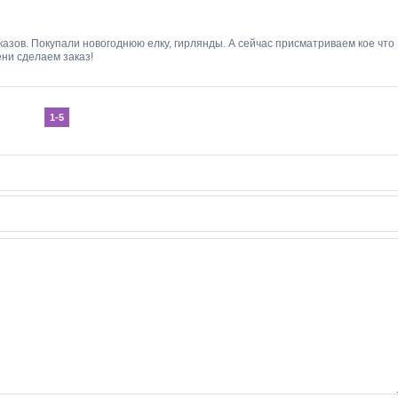
азов. Покупали новогоднюю елку, гирлянды. А сейчас присматриваем кое что
ени сделаем заказ!
1-5