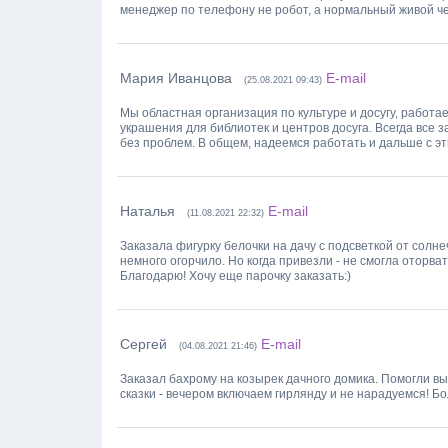
менеджер по телефону не робот, а нормальный живой ч
Мария Иванцова
E-mail
(25.08.2021 09:43)
Мы областная организация по культуре и досугу, работа
украшения для библиотек и центров досуга. Всегда все 
без проблем. В общем, надеемся работать и дальше с э
Наталья
E-mail
(11.08.2021 22:32)
Заказала фигурку белочки на дачу с подсветкой от солн
немного огорчило. Но когда привезли - не смогла оторва
Благодарю! Хочу еще парочку заказать:)
Сергей
E-mail
(04.08.2021 21:46)
Заказал бахрому на козырек дачного домика. Помогли вы
сказки - вечером включаем гирлянду и не нарадуемся! Б