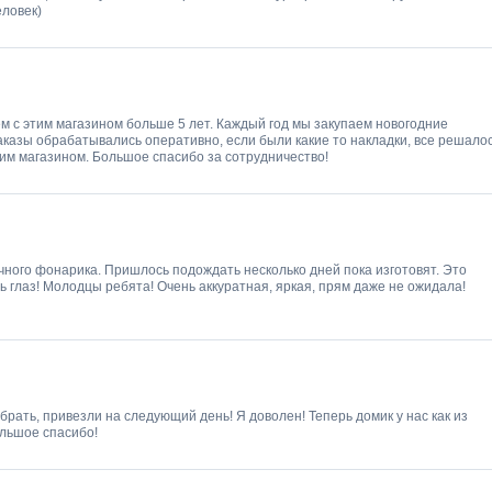
еловек)
ем с этим магазином больше 5 лет. Каждый год мы закупаем новогодние
заказы обрабатывались оперативно, если были какие то накладки, все решало
тим магазином. Большое спасибо за сотрудничество!
ечного фонарика. Пришлось подождать несколько дней пока изготовят. Это
ть глаз! Молодцы ребята! Очень аккуратная, яркая, прям даже не ожидала!
брать, привезли на следующий день! Я доволен! Теперь домик у нас как из
ольшое спасибо!