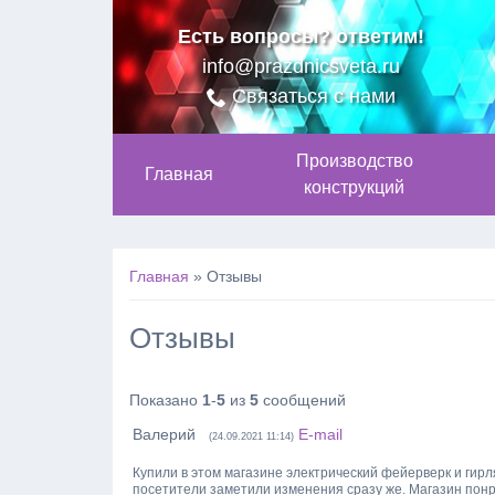
Есть вопросы? ответим!
info@prazdnicsveta.ru
Связаться с нами
Производство
Главная
конструкций
Главная
Отзывы
Отзывы
Показано
1
-
5
из
5
сообщений
Валерий
E-mail
(24.09.2021 11:14)
Купили в этом магазине электрический фейерверк и гирл
посетители заметили изменения сразу же. Магазин понра