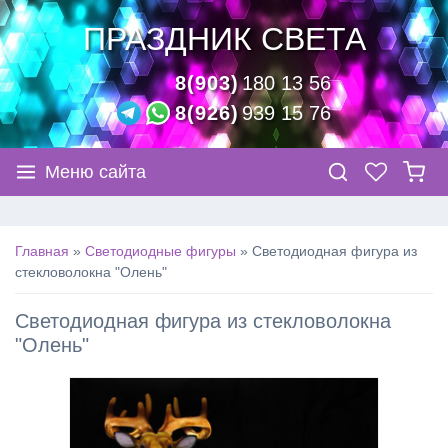
ПРАЗДНИК СВЕТА
8(903)
180 13 56
8(926)
939 15 76
Меню сайта
Главная
»
Светодиодные фигуры
»
Светодиодная фигура из
стекловолокна "Олень"
Светодиодная фигура из стекловолокна
"Олень"