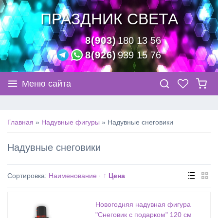
ПРАЗДНИК СВЕТА
8(903)
180 13 56
8(926)
939 15 76
Меню сайта
Главная
»
Надувные фигуры
»
Надувные снеговики
Надувные снеговики
Сортировка:
Наименование
·
↑ Цена
Новогодняя надувная фигура
"Снеговик с подарком" 120 см