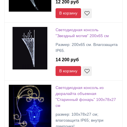
12 200 руб
В корзину
Светодиодная консоль
"Звездный мотив" 200х65 см
Размер: 200х65 см. Влагозащита
IP65.
14 200 руб
В корзину
Светодиодная консоль из
дюралайта объемная
"Старинный фонарь" 100х78х27
см
размер: 100х78х27 см;
влагозащита IP65; внутри
лампочка!