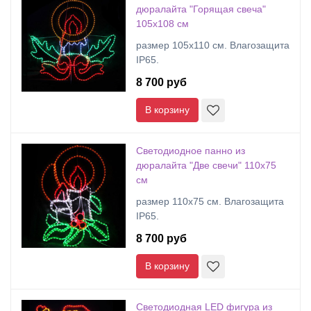
дюралайта "Горящая свеча"
105х108 см
размер 105х110 см. Влагозащита
IP65.
8 700 руб
В корзину
Светодиодное панно из
дюралайта "Две свечи" 110х75
см
размер 110х75 см. Влагозащита
IP65.
8 700 руб
В корзину
Светодиодная LED фигура из