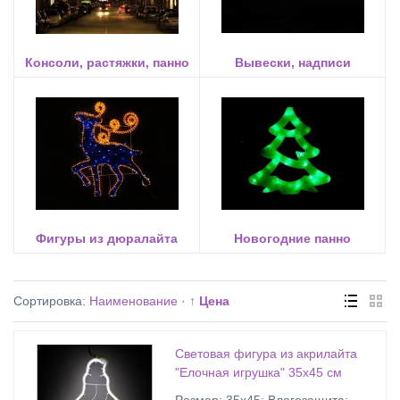
Консоли, растяжки, панно
Вывески, надписи
Фигуры из дюралайта
Новогодние панно
Сортировка:
Наименование
·
↑ Цена
Световая фигура из акрилайта
"Елочная игрушка" 35х45 см