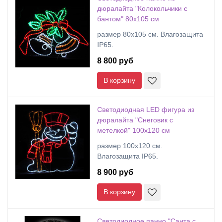
дюралайта "Колокольчики с
бантом" 80х105 см
размер 80х105 см. Влагозащита
IP65.
8 800 руб
В корзину
Светодиодная LED фигура из
дюралайта "Снеговик с
метелкой" 100х120 см
размер 100х120 см.
Влагозащита IP65.
8 900 руб
В корзину
Светодиодное панно "Санта с