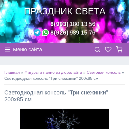
ПРАЗДНИК СВЕТА
8(903)
180 13 56
8(926)
939 15 76
Меню сайта
Главная
»
Фигуры и панно из дюралайта
»
Световая консоль
»
Светодиодная консоль "Три снежинки" 200х85 см
Светодиодная консоль "Три снежинки"
200х85 см