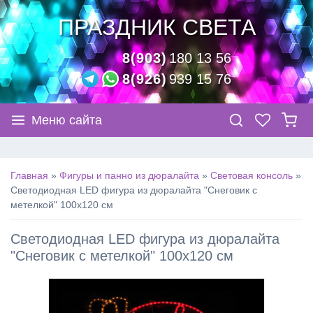
ПРАЗДНИК СВЕТА
8(903)
180 13 56
8(926)
939 15 76
Меню сайта
Главная
»
Фигуры и панно из дюралайта
»
Световая консоль
»
Светодиодная LED фигура из дюралайта "Снеговик с
метелкой" 100х120 см
Светодиодная LED фигура из дюралайта
"Снеговик с метелкой" 100х120 см