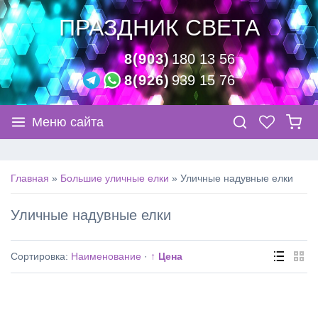
ПРАЗДНИК СВЕТА
8(903)
180 13 56
8(926)
939 15 76
Меню сайта
Главная
»
Большие уличные елки
»
Уличные надувные елки
Уличные надувные елки
Сортировка:
Наименование
·
↑ Цена