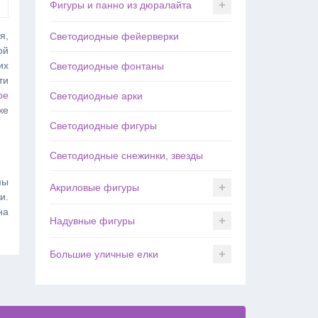
Фигуры и панно из дюралайта
я,
Светодиодные фейерверки
ой
их
Светодиодные фонтаны
ти
ое
Светодиодные арки
же
Светодиодные фигуры
Светодиодные снежинки, звезды
мы
Акриловые фигуры
и.
на
Надувные фигуры
Большие уличные елки