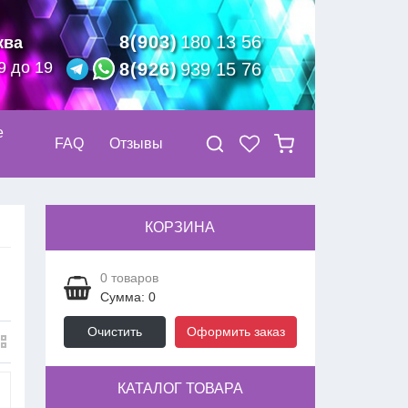
8(903)
180 13 56
ква
9 до 19
8(926)
939 15 76
е
FAQ
Отзывы
КОРЗИНА
0
товаров
Сумма: 0
Очистить
Оформить заказ
КАТАЛОГ ТОВАРА