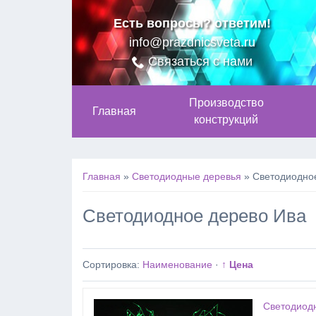
Есть вопросы? ответим!
info@prazdnicsveta.ru
Связаться с нами
Производство
Главная
конструкций
Главная
»
Светодиодные деревья
»
Светодиодно
Светодиодное дерево Ива
Сортировка:
Наименование
·
↑ Цена
Светодиодн