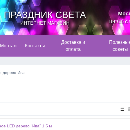
ПРАЗДНИК СВЕТА
Мос
Пн-Сб с 
ИНТЕРНЕТ МАГАЗИН
Доставка и
Полезны
Монтаж
Контакты
оплата
советы
е дерево Ива
ое LED дерево "Ива" 1,5 м