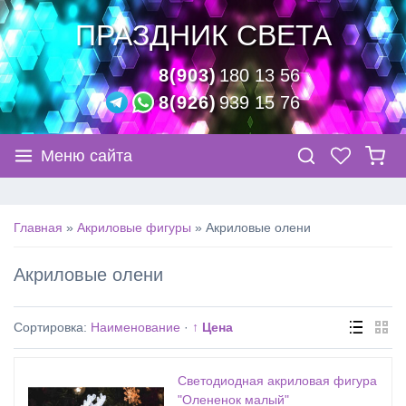
ПРАЗДНИК СВЕТА
8(903)
180 13 56
8(926)
939 15 76
Меню сайта
Главная
»
Акриловые фигуры
»
Акриловые олени
Акриловые олени
Сортировка:
Наименование
·
↑ Цена
Светодиодная акриловая фигура
"Олененок малый"