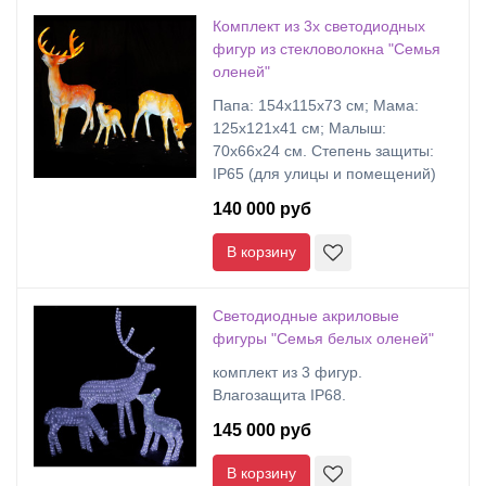
Комплект из 3х светодиодных
фигур из стекловолокна "Семья
оленей"
Папа: 154х115х73 см; Мама:
125х121х41 см; Малыш:
70х66х24 см. Степень защиты:
IP65 (для улицы и помещений)
140 000 руб
В корзину
Светодиодные акриловые
фигуры "Семья белых оленей"
комплект из 3 фигур.
Влагозащита IP68.
145 000 руб
В корзину