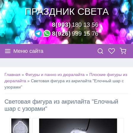
ПРАЗДНИК СВЕТА
8(903)
180 13 56
8(926)
939 15 76
Меню сайта
Главная
»
Фигуры и панно из дюралайта
»
Плоские фигуры из
дюралайта
»
Световая фигура из акрилайта "Елочный шар с
узорами"
Световая фигура из акрилайта "Елочный
шар с узорами"