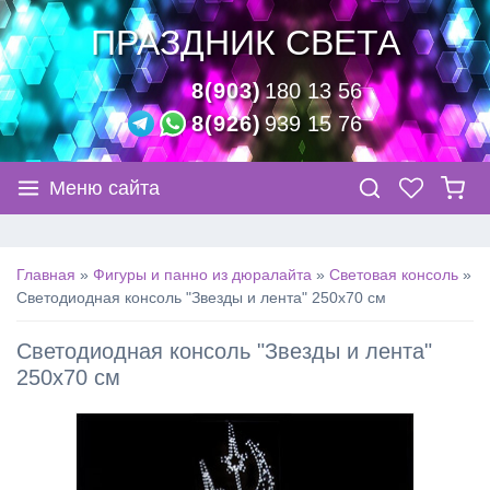
ПРАЗДНИК СВЕТА
8(903)
180 13 56
8(926)
939 15 76
Меню сайта
Главная
»
Фигуры и панно из дюралайта
»
Световая консоль
»
Светодиодная консоль "Звезды и лента" 250х70 см
Светодиодная консоль "Звезды и лента"
250х70 см