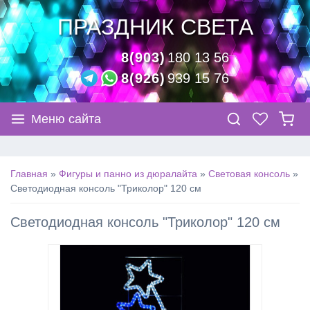
ПРАЗДНИК СВЕТА
8(903)
180 13 56
8(926)
939 15 76
Меню сайта
Главная
»
Фигуры и панно из дюралайта
»
Световая консоль
»
Светодиодная консоль "Триколор" 120 см
Светодиодная консоль "Триколор" 120 см