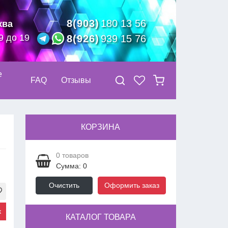
8(903)
180 13 56
ква
9 до 19
8(926)
939 15 76
е
FAQ
Отзывы
КОРЗИНА
0
товаров
Сумма: 0
Очистить
Оформить заказ
к
КАТАЛОГ ТОВАРА