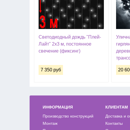
Светодиодный дождь "Плей-
Уличн
Лайт" 2х3 м, постоянное
гирля
свечение (фиксинг)
деревь
транс
7 350 руб
20 60
ИНФОРМАЦИЯ
КЛИЕНТАМ
Производство конструкций
Доставка и 
Монтаж
Контакты