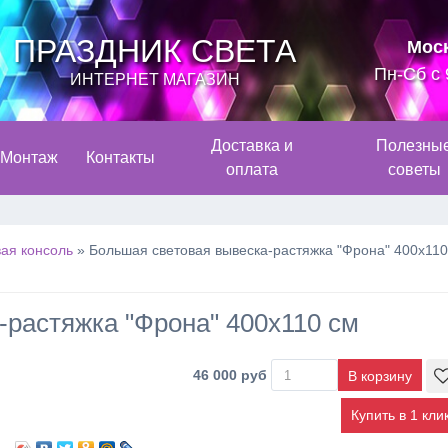
ПРАЗДНИК СВЕТА
Мос
Пн-Сб с 
ИНТЕРНЕТ МАГАЗИН
Доставка и
Полезны
Монтаж
Контакты
оплата
советы
ая консоль
»
Большая световая вывеска-растяжка "Фрона" 400х110
-растяжка "Фрона" 400х110 см
46 000 руб
Купить в 1 кли