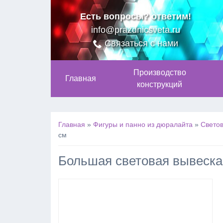
Есть вопросы? ответим!
info@prazdnicsveta.ru
Связаться с нами
Производство
Главная
конструкций
Главная
»
Фигуры и панно из дюралайта
»
Светов
см
Большая световая вывеска