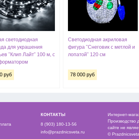
ая светодиодная
Светодиодная акриловая
нда для украшения
фигура "Снеговик с метлой и
ев "Клип Лайт" 100 м, с
лопатой" 120 см
форматором
0 руб
78 000 руб
КОНТАКТЫ
Интернет-магаз
Производство 
оплата
8 (903) 180-13-56
сайте не явля
info@prazdnicsveta.ru
© Prazdnicsvet