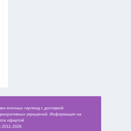
Светодиодная гирлянда
Светодиодная гир
бахрома "Айсикл" 3х0.7 м,
"Мультишарики гига
постоянного свечения
диаметр шариков 
(фиксинг)
3 000 руб
2 900 руб
ин елочных гирлянд с доставкой.
декоративных украшений. Информация на
ется офертой
a 2011-2026