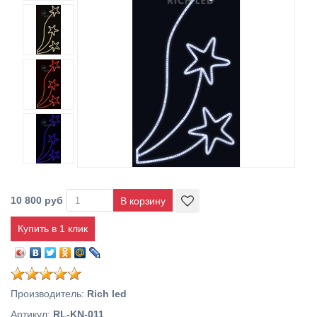
10 800 руб
Купить в 1 клик
Производитель
:
Rich led
Артикул
:
RL-KN-011