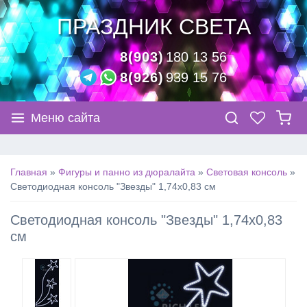
ПРАЗДНИК СВЕТА
8(903)
180 13 56
8(926)
939 15 76
Меню сайта
Главная
»
Фигуры и панно из дюралайта
»
Световая консоль
»
Светодиодная консоль "Звезды" 1,74х0,83 см
Светодиодная консоль "Звезды" 1,74х0,83
см