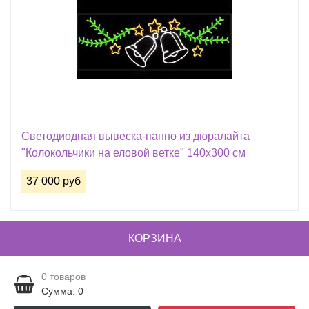
Cветодиодная вывеска-панно из дюралайта
"Колокольчики на еловой ветке" 140х300 см
37 000 руб
КОРЗИНА
0
товаров
Сумма: 0