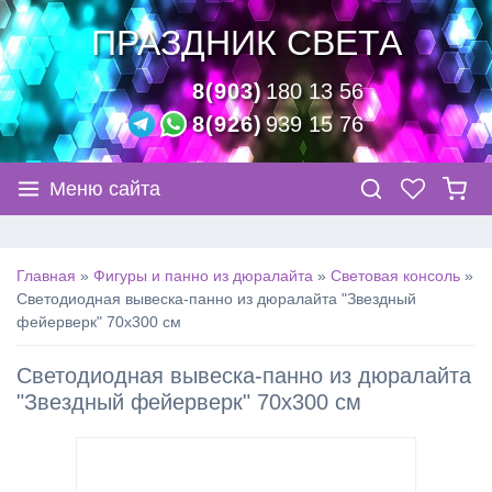
ПРАЗДНИК СВЕТА
8(903)
180 13 56
8(926)
939 15 76
Меню сайта
Главная
»
Фигуры и панно из дюралайта
»
Световая консоль
»
Светодиодная вывеска-панно из дюралайта "Звездный
фейерверк" 70х300 см
Светодиодная вывеска-панно из дюралайта
"Звездный фейерверк" 70х300 см