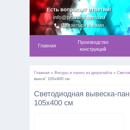
Есть вопросы? ответим!
info@prazdnicsveta.ru
Связаться с нами
Производство
Главная
конструкций
Главная
»
Фигуры и панно из дюралайта
»
Светов
вьюга" 105х400 см
Cветодиодная вывеска-пан
105х400 см