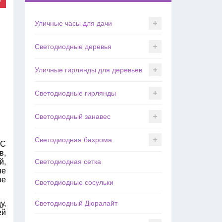
Уличные часы для дачи
Светодиодные деревья
Уличные гирлянды для деревьев
Светодиодные гирлянды
Светодиодный занавес
Светодиодная бахрома
 С
в,
й,
Светодиодная сетка
не
ое
Светодиодные сосульки
у,
Светодиодный Дюралайт
ей