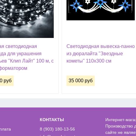
ая светодиодная
Cветодиодная вывеска-панно
нда для украшения
из дюралайта "Звездные
ев "Клип Лайт" 100 м, с
кометы" 110х300 см
форматором
0 руб
35 000 руб
КОНТАКТЫ
Интернет-магаз
Производство 
оплата
8 (903) 180-13-56
сайте не явля