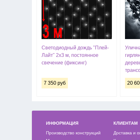
Светодиодный дождь "Плей-
Уличн
Лайт" 2х3 м, постоянное
гирля
свечение (фиксинг)
деревь
транс
7 350 руб
20 60
ИНФОРМАЦИЯ
КЛИЕНТАМ
Производство конструкций
Доставка и 