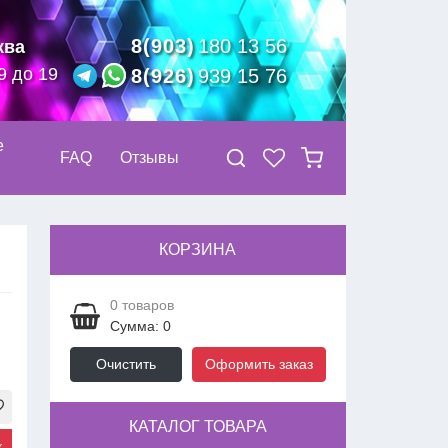
8(903)
180 13 56
ква
9 до 19
8(926)
939 15 76
е
FAQ
Отзывы
КОРЗИНА
я
0
товаров
Сумма: 0
Очистить
Оформить заказ
КАТАЛОГ ТОВАРА
к