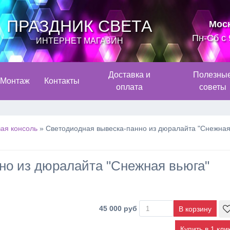
ПРАЗДНИК СВЕТА
Мос
Пн-Сб с 
ИНТЕРНЕТ МАГАЗИН
Доставка и
Полезны
Монтаж
Контакты
оплата
советы
ая консоль
»
Cветодиодная вывеска-панно из дюралайта "Снежна
но из дюралайта "Снежная вьюга"
45 000 руб
Купить в 1 кли