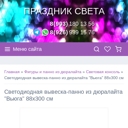
ПРАЗДНИК СВЕТА
8(903)
180 13 56
8(926)
939 15 76
Меню сайта
Главная
»
Фигуры и панно из дюралайта
»
Световая консоль
»
Cветодиодная вывеска-панно из дюралайта "Вьюга" 88х300 см
Cветодиодная вывеска-панно из дюралайта
"Вьюга" 88х300 см