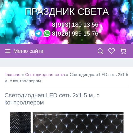
ПРАЗДНИК СВЕТА
8(903)
180 13 56
8(926)
939 15 76
Меню сайта
Главная
»
Светодиодная сетка
»
Светодиодная LED сеть 2х1.5
м, с контроллером
Светодиодная LED сеть 2х1.5 м, с
контроллером