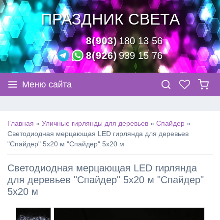
ПРАЗДНИК СВЕТА
8(903)
180 13 56
8(926)
939 15 76
Меню сайта
Главная
»
Уличные гирлянды для деревьев
»
Спайдер
»
Светодиодная мерцающая LED гирлянда для деревьев
"Спайдер" 5х20 м "Спайдер" 5х20 м
Светодиодная мерцающая LED гирлянда
для деревьев "Спайдер" 5х20 м "Спайдер"
5х20 м