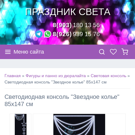
ПРАЗДНИК СВЕТА
8(903)
180 13 56
8(926)
939 15 76
Меню сайта
Главная
»
Фигуры и панно из дюралайта
»
Световая консоль
»
Светодиодная консоль "Звездное колье" 85х147 см
Светодиодная консоль "Звездное колье"
85х147 см