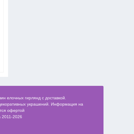
Светодиодная LED гирлянда
Светодиодная LED 
"Сосульки" 3 м, 10 сосулек по
м, с контроллером
50 см
5 100 руб
6 000 руб
ин елочных гирлянд с доставкой.
декоративных украшений. Информация на
ется офертой
a 2011-2026