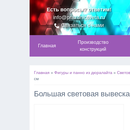
Есть вопросы? ответим!
info@prazdnicsveta.ru
Связаться с нами
Производство
Главная
конструкций
Главная
»
Фигуры и панно из дюралайта
»
Светов
см
Большая световая вывеска-