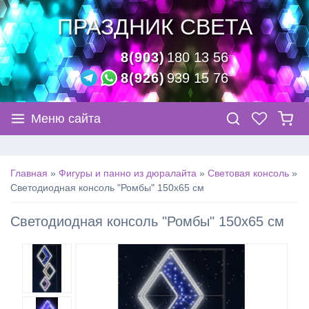
ПРАЗДНИК СВЕТА
8(903)
180 13 56
8(926)
939 15 76
Меню сайта
Главная
»
Фигуры и панно из дюралайта
»
Световая консоль
»
Светодиодная консоль "Ромбы" 150х65 см
Светодиодная консоль "Ромбы" 150х65 см