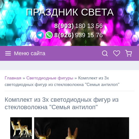
ПРАЗДНИК СВЕТА
8(903)
180 13 56
8(926)
939 15 76
Меню сайта
Главная
»
Светодиодные фигуры
»
Комплект из 3х
светодиодных фигур из стекловолокна "Семья антилоп"
Комплект из 3х светодиодных фигур из
стекловолокна "Семья антилоп"