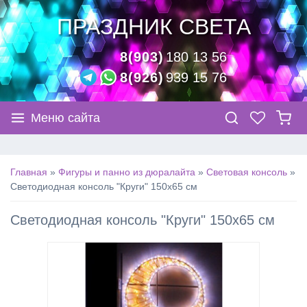
ПРАЗДНИК СВЕТА
8(903)
180 13 56
8(926)
939 15 76
Меню сайта
Главная
»
Фигуры и панно из дюралайта
»
Световая консоль
»
Светодиодная консоль "Круги" 150х65 см
Светодиодная консоль "Круги" 150х65 см