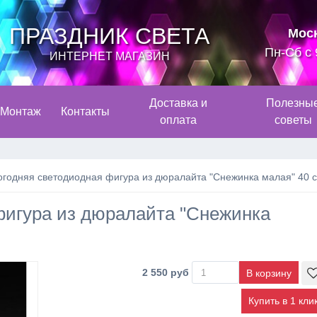
ПРАЗДНИК СВЕТА
Мос
Пн-Сб с 
ИНТЕРНЕТ МАГАЗИН
Доставка и
Полезны
Монтаж
Контакты
оплата
советы
огодняя светодиодная фигура из дюралайта "Снежинка малая" 40 
фигура из дюралайта "Снежинка
2 550 руб
Купить в 1 кли