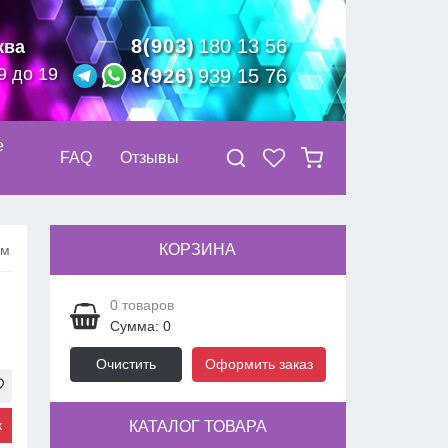
8(903)
180 13 56
ква
9 до 19
8(926)
939 15 76
е
FAQ
Отзывы
КОРЗИНА
см
0
товаров
Сумма: 0
Очистить
Оформить заказ
к
КАТАЛОГ ТОВАРА