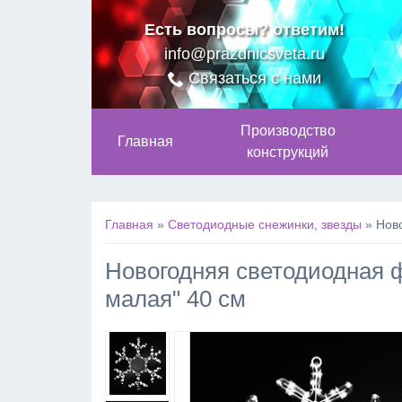
Есть вопросы? ответим!
info@prazdnicsveta.ru
Связаться с нами
Производство
Главная
конструкций
Главная
»
Светодиодные снежинки, звезды
»
Нов
Новогодняя светодиодная 
малая" 40 см