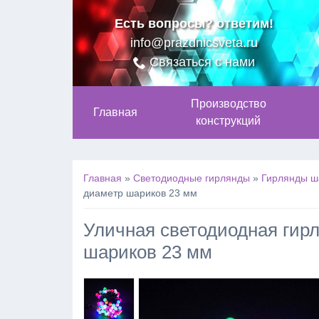
Есть вопросы? ответим!
info@prazdnicsveta.ru
Связаться с нами
Производство
Главная
конструкций
Главная
»
Светодиодные гирлянды
»
Гирлянды ш
диаметр шариков 23 мм
Уличная светодиодная гирл
шариков 23 мм