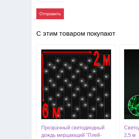
Отправить
С этим товаром покупают
Прозрачный светодиодный
Свето
дождь мерцающий "Плей-
2,5 м