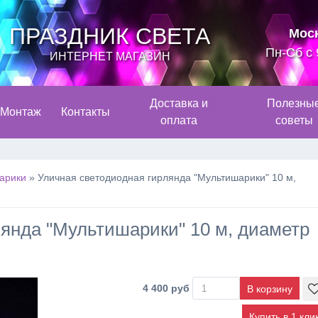
ПРАЗДНИК СВЕТА
Мос
Пн-Сб с 
ИНТЕРНЕТ МАГАЗИН
Доставка и
Полезны
Монтаж
Контакты
оплата
советы
арики
»
Уличная светодиодная гирлянда "Мультишарики" 10 м,
янда "Мультишарики" 10 м, диаметр
4 400 руб
Купить в 1 кли