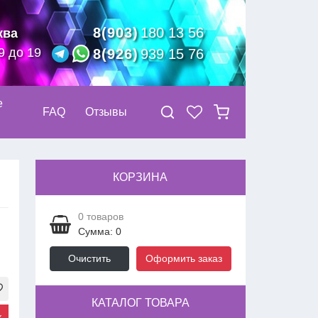
8(903)
180 13 56
ква
9 до 19
8(926)
939 15 76
е
FAQ
Отзывы
КОРЗИНА
0
товаров
Сумма: 0
Очистить
Оформить заказ
КАТАЛОГ ТОВАРА
к