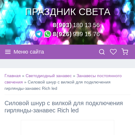
ПРАЗДНИК СВЕТА
8(903)
180 13 56
8(926)
939 15 76
Меню сайта
Главная
»
Светодиодный занавес
»
Занавесы постоянного
свечения
»
Силовой шнур с вилкой для подключения
гирлянды-занавес Rich led
Силовой шнур с вилкой для подключения
гирлянды-занавес Rich led