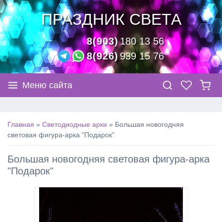
ПРАЗДНИК СВЕТА
8(903)
180 13 56
8(926)
939 15 76
Меню сайта
Главная
»
Светодиодные арки
»
Большая новогодняя
световая фигура-арка "Подарок"
Большая новогодняя световая фигура-арка
"Подарок"