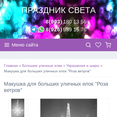
ПРАЗДНИК СВЕТА
8(903)
180 13 56
8(926)
939 15 76
Меню сайта
Главная
»
Большие уличные елки
»
Украшения и шары
»
Макушка для больших уличных елок "Роза ветров"
Макушка для больших уличных елок "Роза
ветров"