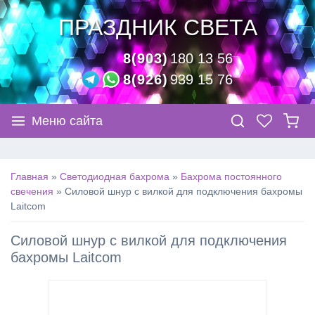
ПРАЗДНИК СВЕТА
8(903)
180 13 56
8(926)
939 15 76
Меню сайта
Главная
»
Светодиодная бахрома
»
Бахрома постоянного
свечения
»
Силовой шнур с вилкой для подключения бахромы
Laitcom
Силовой шнур с вилкой для подключения
бахромы Laitcom