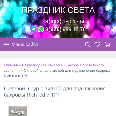
ПРАЗДНИК СВЕТА
8(903)
180 13 56
8(926)
939 15 76
Меню сайта
Главная
»
Светодиодная бахрома
»
Бахрома постоянного
свечения
»
Силовой шнур с вилкой для подключения бахромы
Rich led и TPF
Силовой шнур с вилкой для подключения
бахромы Rich led и TPF