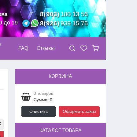
8(903)
180 13 56
ква
9 до 19
8(926)
939 15 76
е
FAQ
Отзывы
КОРЗИНА
0
товаров
Сумма: 0
Очистить
Оформить заказ
КАТАЛОГ ТОВАРА
к