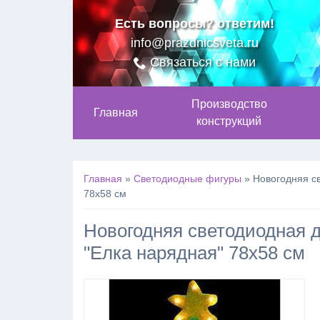
Есть вопросы? ответим!
info@prazdnicsveta.ru
Связаться с нами
Производство
Главная
конструкций
Главная
»
Светодиодные фигуры
»
Новогодняя с
78х58 см
Новогодняя светодиодная д
"Елка нарядная" 78х58 см