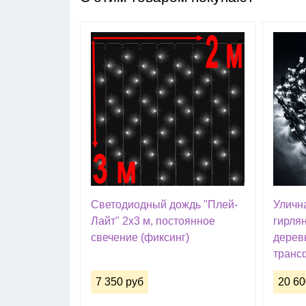
Светодиодный дождь "Плей-
Уличн
Лайт" 2х3 м, постоянное
гирля
свечение (фиксинг)
деревь
транс
7 350 руб
20 60