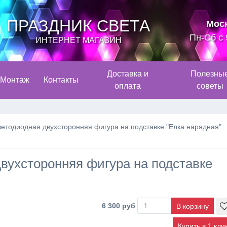
ПРАЗДНИК СВЕТА
Мос
Пн-Сб с 
ИНТЕРНЕТ МАГАЗИН
Доставка и
Полезны
Монтаж
Контакты
оплата
советы
ветодиодная двухсторонняя фигура на подставке "Елка нарядная"
вухсторонняя фигура на подставке
6 300 руб
Купить в 1 кли