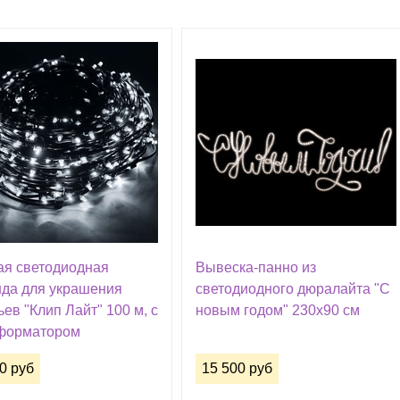
ая светодиодная
Вывеска-панно из
нда для украшения
светодиодного дюралайта "С
ев "Клип Лайт" 100 м, с
новым годом" 230х90 см
форматором
0 руб
15 500 руб