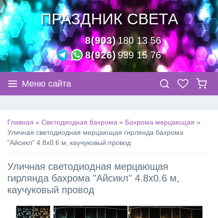
ПРАЗДНИК СВЕТА
8(903)
180 13 56
8(926)
939 15 76
Меню сайта
Главная
»
Светодиодная бахрома
»
Бахрома мерцающая
»
Уличная светодиодная мерцающая гирлянда бахрома
"Айсикл" 4.8х0.6 м, каучуковый провод
Уличная светодиодная мерцающая
гирлянда бахрома "Айсикл" 4.8х0.6 м,
каучуковый провод