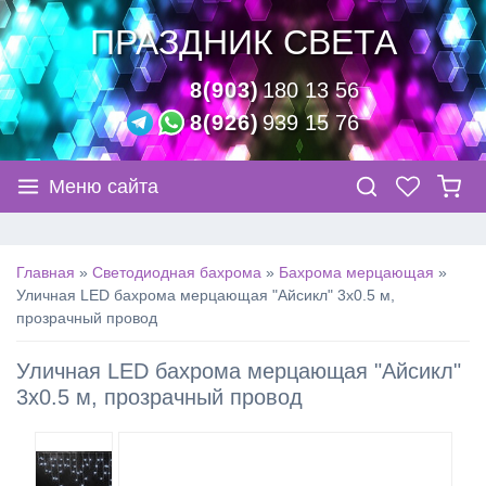
ПРАЗДНИК СВЕТА
8(903)
180 13 56
8(926)
939 15 76
Меню сайта
Главная
»
Светодиодная бахрома
»
Бахрома мерцающая
»
Уличная LED бахрома мерцающая "Айсикл" 3х0.5 м,
прозрачный провод
Уличная LED бахрома мерцающая "Айсикл"
3х0.5 м, прозрачный провод