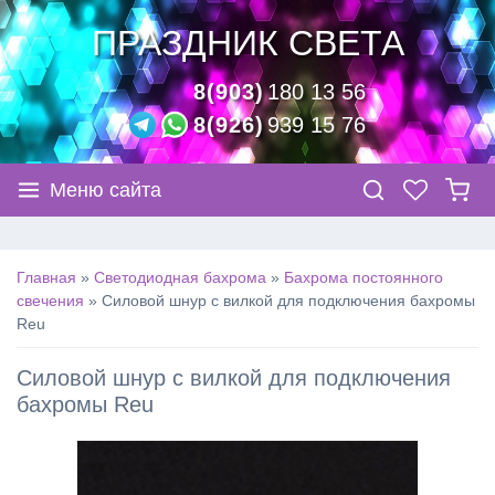
ПРАЗДНИК СВЕТА
8(903)
180 13 56
8(926)
939 15 76
Меню сайта
Главная
»
Светодиодная бахрома
»
Бахрома постоянного
свечения
»
Силовой шнур с вилкой для подключения бахромы
Reu
Силовой шнур с вилкой для подключения
бахромы Reu