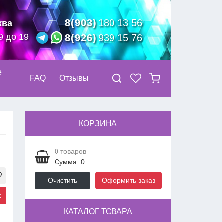
8(903)
180 13 56
ква
9 до 19
8(926)
939 15 76
е
FAQ
Отзывы
КОРЗИНА
0
товаров
Сумма: 0
Очистить
Оформить заказ
к
КАТАЛОГ ТОВАРА