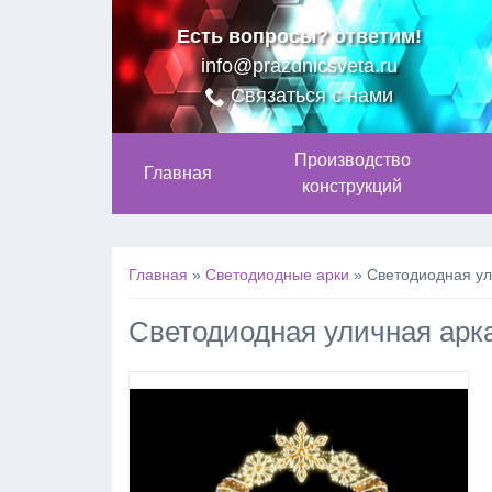
Есть вопросы? ответим!
info@prazdnicsveta.ru
Связаться с нами
Производство
Главная
конструкций
Главная
»
Светодиодные арки
»
Светодиодная ул
Светодиодная уличная арк