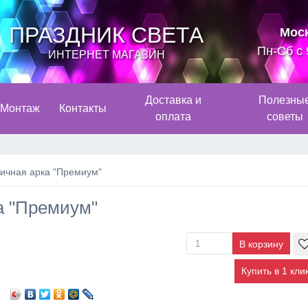
ПРАЗДНИК СВЕТА
Мос
Пн-Сб с 
ИНТЕРНЕТ МАГАЗИН
Доставка и
Полезны
Монтаж
Контакты
оплата
советы
ичная арка "Премиум"
а "Премиум"
Купить в 1 кли