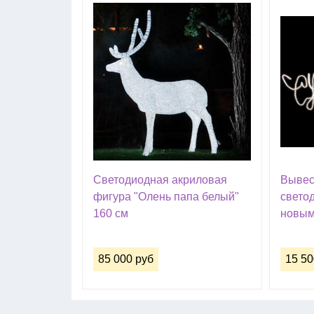
Светодиодная акриловая
Вывес
фигура "Олень папа белый"
свето
160 см
новым
85 000 руб
15 50