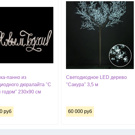
ка-панно из
Светодиодное LED дерево
диодного дюралайта "С
"Сакура" 3,5 м
 годом" 230х90 см
0 руб
60 000 руб