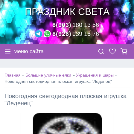
ПРАЗДНИК СВЕТА
8(903)
180 13 56
8(926)
939 15 76
Меню сайта
Главная
»
Большие уличные елки
»
Украшения и шары
»
Новогодняя светодиодная плоская игрушка "Леденец"
Новогодняя светодиодная плоская игрушка
"Леденец"