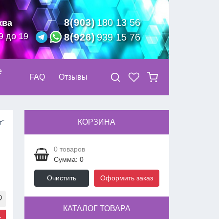
8(903)
180 13 56
ква
9 до 19
8(926)
939 15 76
е
FAQ
Отзывы
КОРЗИНА
т"
0
товаров
Сумма: 0
Очистить
Оформить заказ
КАТАЛОГ ТОВАРА
к