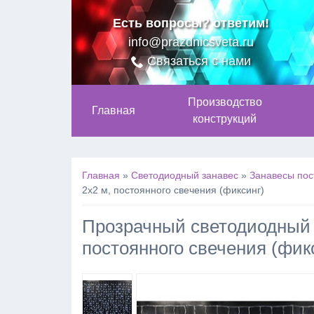
Есть вопросы? ответим!
info@prazdnicsveta.ru
Связаться с нами
Производство
Главная
конструкций
Главная
»
Светодиодный занавес
»
Занавесы пос
2х2 м, постоянного свечения (фиксинг)
Прозрачный светодиодный з
постоянного свечения (фик