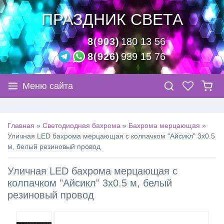
ПРАЗДНИК СВЕТА
8(903)
180 13 56
8(926)
939 15 76
Меню сайта
Главная
»
Светодиодная бахрома
»
Бахрома мерцающая
»
Уличная LED бахрома мерцающая с колпачком "Айсикл" 3х0.5
м, белый резиновый провод
Уличная LED бахрома мерцающая с
колпачком "Айсикл" 3х0.5 м, белый
резиновый провод