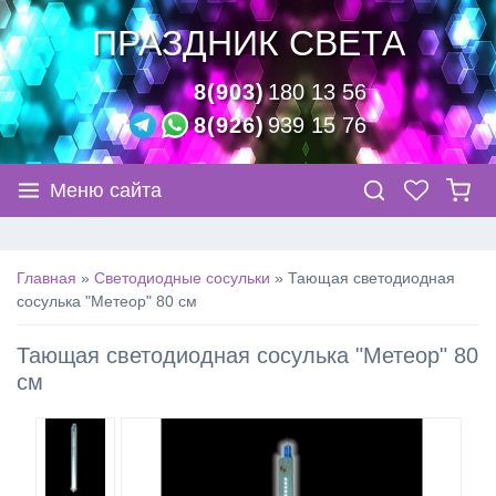
ПРАЗДНИК СВЕТА
8(903)
180 13 56
8(926)
939 15 76
Меню сайта
Главная
»
Светодиодные сосульки
»
Тающая светодиодная
сосулька "Метеор" 80 см
Тающая светодиодная сосулька "Метеор" 80
см